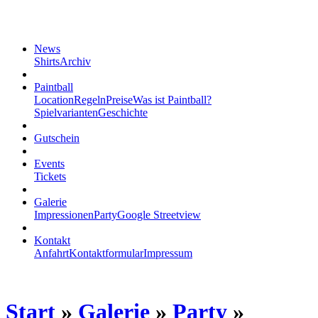
News
Shirts
Archiv
Paintball
Location
Regeln
Preise
Was ist Paintball?
Spielvarianten
Geschichte
Gutschein
Events
Tickets
Galerie
Impressionen
Party
Google Streetview
Kontakt
Anfahrt
Kontaktformular
Impressum
Start
»
Galerie
»
Party
»